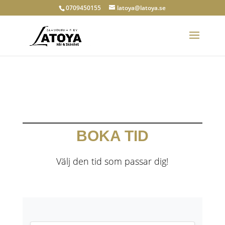
0709450155
latoya@latoya.se
BOKA TID
Välj den tid som passar dig!